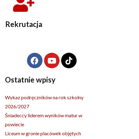
Rekrutacja
F
Y
T
Archiwa
a
o
i
c
u
k
e
t
t
Ostatnie wpisy
b
u
o
o
b
k
Wykaz podręczników na rok szkolny
o
e
2026/2027
k
Śniadeccy liderem wyników matur w
powiecie
Liceum w gronie placówek objętych