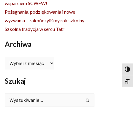
wsparciem SCWEW!
Pożegnania, podziękowania i nowe
wyzwania – zakończyliśmy rok szkolny
Szkolna tradycja w sercu Tatr
Archiwa
Togg
Szukaj
Togg
Szukaj
dla: