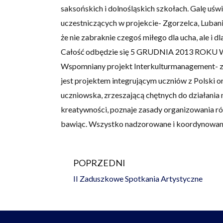
saksońskich i dolnośląskich szkołach. Galę uśw
uczestniczących w projekcie- Zgorzelca, Luban
że nie zabraknie czegoś miłego dla ucha, ale i dl
Całość odbędzie się 5 GRUDNIA 2013 ROK
Wspomniany projekt Interkulturmanagement- za
jest projektem integrującym uczniów z Polski or
uczniowska, zrzeszającą chętnych do działania
kreatywności, poznaje zasady organizowania ró
bawiąc. Wszystko nadzorowane i koordynowane
POPRZEDNI
Prev
II Zaduszkowe Spotkania Artystyczne