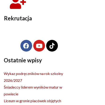
Rekrutacja
F
Y
T
Archiwa
a
o
i
c
u
k
e
t
t
Ostatnie wpisy
b
u
o
o
b
k
Wykaz podręczników na rok szkolny
o
e
2026/2027
k
Śniadeccy liderem wyników matur w
powiecie
Liceum w gronie placówek objętych