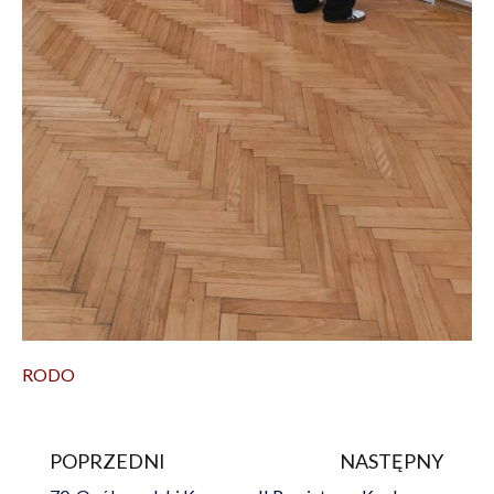
RODO
POPRZEDNI
NASTĘPNY
Prev
Na