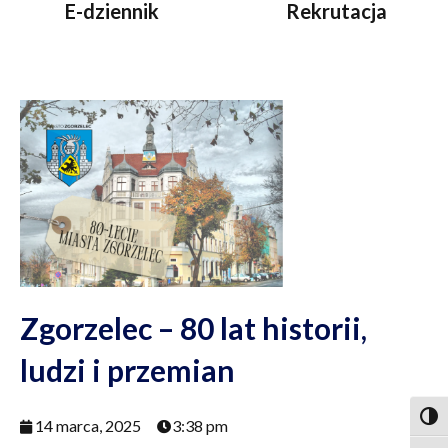
E-dziennik
Rekrutacja
Zgorzelec – 80 lat historii,
ludzi i przemian
Togg
14 marca, 2025
3:38 pm