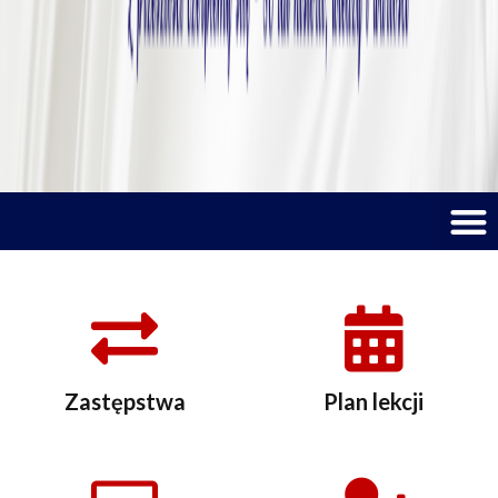
M
Zastępstwa
Plan lekcji