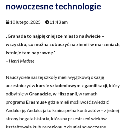
nowoczesne technologie
10 lutego, 2025
11:43 am
„Granada to najpiękniejsze miasto na świecie –
wszystko, co można zobaczyć na ziemi i w marzeniach,
istnieje tam naprawdę.”
–
Henri Matisse
Nauczyciele naszej szkoły mieli wyjątkową okazję
uczestniczyć w
kursie szkoleniowym z gamifikacji
, który
odbył się w
Granadzie, w Hiszpanii
, w ramach
programu
Erasmus+
gdzie mieli możliwość zwiedzić
Andaluzję. Andaluzja to kraina pełna kontrastów – z jednej
strony bogata historia, która na przestrzeni wieków
kształtowała kulturę regionu, z drugiej nowoczesne