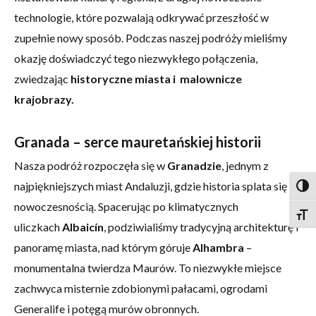
technologie, które pozwalają odkrywać przeszłość w
zupełnie nowy sposób. Podczas naszej podróży mieliśmy
okazję doświadczyć tego niezwykłego połączenia,
zwiedzając
historyczne miasta i malownicze
krajobrazy.
Granada – serce mauretańskiej historii
Nasza podróż rozpoczęła się w
Granadzie
, jednym z
najpiękniejszych miast Andaluzji, gdzie historia splata się z
Togg
nowoczesnością. Spacerując po klimatycznych
Togg
uliczkach
Albaicín
, podziwialiśmy tradycyjną architekturę i
panoramę miasta, nad którym góruje
Alhambra
–
monumentalna twierdza Maurów. To niezwykłe miejsce
zachwyca misternie zdobionymi pałacami, ogrodami
Generalife i potęgą murów obronnych.