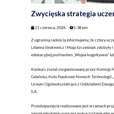
Zwycięska strategia ucze
11 czerwca, 2026
1:38 pm
Z ogromną radością informujemy, że cztery ucze
Lilianna Sindrewicz i Maja Szcześniak zdobyły 
edukacyjnej pod hasłem „Wojna kognitywna” lub 
Konkurs został zorganizowany przez Komisję 
Gdańsku, Koło Naukowe Nowych Technologii „Inn
Liceum Ogólnokształcące z Oddziałami Dwujęzy
S.A.
Przedsięwzięcie realizowane jest w ramach pro
wśród młodzieży poprzez wykorzystanie gier ed