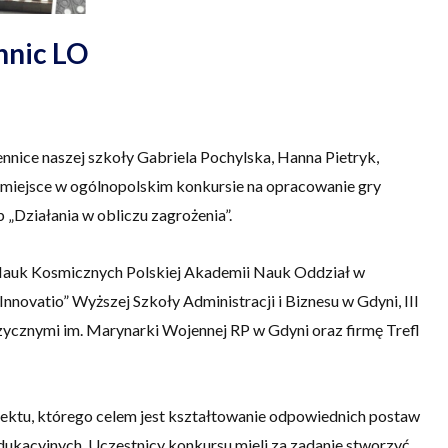
nnic LO
nnice naszej szkoły Gabriela Pochylska, Hanna Pietryk,
I miejsce w ogólnopolskim konkursie na opracowanie gry
„Działania w obliczu zagrożenia”.
Nauk Kosmicznych Polskiej Akademii Nauk Oddział w
ovatio” Wyższej Szkoły Administracji i Biznesu w Gdyni, III
cznymi im. Marynarki Wojennej RP w Gdyni oraz firmę Trefl
jektu, którego celem jest kształtowanie odpowiednich postaw
ukacyjnych. Uczestnicy konkursu mieli za zadanie stworzyć