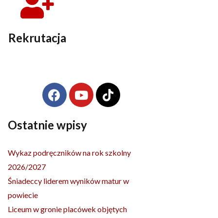
Rekrutacja
F
Y
T
Archiwa
a
o
i
c
u
k
e
t
t
Ostatnie wpisy
b
u
o
o
b
k
Wykaz podręczników na rok szkolny
o
e
2026/2027
k
Śniadeccy liderem wyników matur w
powiecie
Liceum w gronie placówek objętych