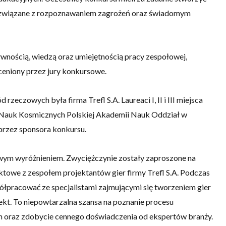
ci związane z rozpoznawaniem zagrożeń oraz świadomym
wnością, wiedzą oraz umiejętnością pracy zespołowej,
ceniony przez jury konkursowe.
zeczowych była firma Trefl S.A. Laureaci I, II i III miejsca
Nauk Kosmicznych Polskiej Akademii Nauk Oddział w
przez sponsora konkursu.
owym wyróżnieniem. Zwyciężczynie zostały zaproszone na
ktowe z zespołem projektantów gier firmy Trefl S.A. Podczas
ółpracować ze specjalistami zajmującymi się tworzeniem gier
ekt. To niepowtarzalna szansa na poznanie procesu
h oraz zdobycie cennego doświadczenia od ekspertów branży.