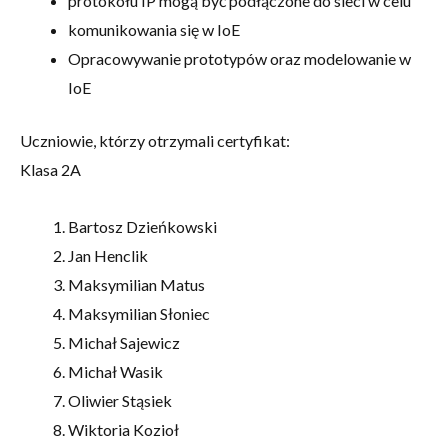
protokołu IP mogą być podłączone do sieci w celu
komunikowania się w IoE
Opracowywanie prototypów oraz modelowanie w
IoE
Uczniowie, którzy otrzymali certyfikat:
Klasa 2A
Bartosz Dzieńkowski
Jan Henclik
Maksymilian Matus
Maksymilian Słoniec
Michał Sajewicz
Michał Wasik
Oliwier Stąsiek
Wiktoria Kozioł