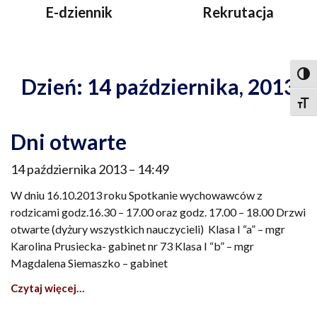
E-dziennik
Rekrutacja
Togg
Dzień: 14 października, 2013
Togg
Dni otwarte
14 października 2013
14:49
W dniu 16.10.2013 roku Spotkanie wychowawców z
rodzicami godz.16.30 – 17.00 oraz godz. 17.00 – 18.00 Drzwi
otwarte (dyżury wszystkich nauczycieli) Klasa I “a” – mgr
Karolina Prusiecka- gabinet nr 73 Klasa I “b” – mgr
Magdalena Siemaszko – gabinet
Czytaj więcej…