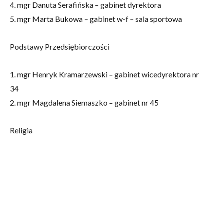
4. mgr Danuta Serafińska – gabinet dyrektora
5. mgr Marta Bukowa – gabinet w-f – sala sportowa
Podstawy Przedsiębiorczości
1. mgr Henryk Kramarzewski – gabinet wicedyrektora nr
34
2. mgr Magdalena Siemaszko – gabinet nr 45
Religia
1.mgr Katarzyna Przytulska- gabinet nr 76
2.ks. mgr Marcin Konieczny – gabinet nr 76
Pedagog