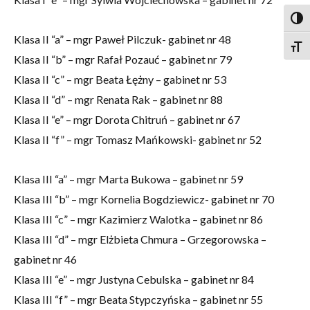
Togg
Klasa II “a” – mgr Paweł Pilczuk- gabinet nr 48
Togg
Klasa II “b” – mgr Rafał Pozauć – gabinet nr 79
Klasa II “c” – mgr Beata Łężny – gabinet nr 53
Klasa II “d” – mgr Renata Rak – gabinet nr 88
Klasa II “e” – mgr Dorota Chitruń – gabinet nr 67
Klasa II “f” – mgr Tomasz Mańkowski- gabinet nr 52
Klasa III “a” – mgr Marta Bukowa – gabinet nr 59
Klasa III “b” – mgr Kornelia Bogdziewicz- gabinet nr 70
Klasa III “c” – mgr Kazimierz Walotka – gabinet nr 86
Klasa III “d” – mgr Elżbieta Chmura – Grzegorowska –
gabinet nr 46
Klasa III “e” – mgr Justyna Cebulska – gabinet nr 84
Klasa III “f” – mgr Beata Stypczyńska – gabinet nr 55