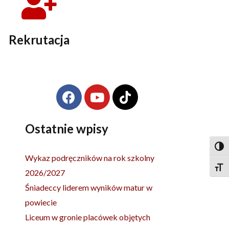
Rekrutacja
F
Y
T
Archiwa
a
o
i
c
u
k
e
t
t
Ostatnie wpisy
b
u
o
Togg
o
b
k
Wykaz podręczników na rok szkolny
o
e
Togg
2026/2027
k
Śniadeccy liderem wyników matur w
powiecie
Liceum w gronie placówek objętych