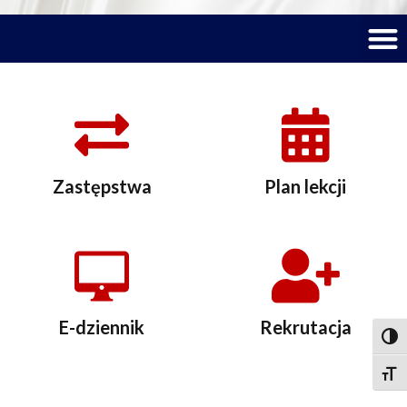
M
Zastępstwa
Plan lekcji
E-dziennik
Rekrutacja
Togg
Togg