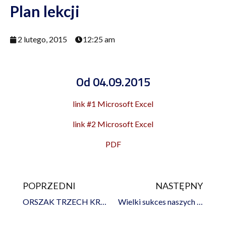
Plan lekcji
2 lutego, 2015
12:25 am
Od 04.09.2015
link #1 Microsoft Excel
link #2 Microsoft Excel
PDF
POPRZEDNI
NASTĘPNY
Prev
Na
ORSZAK TRZECH KRÓLI
Wielki sukces naszych sportowców!!!