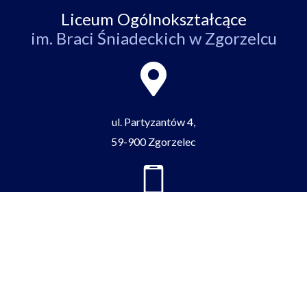
Liceum Ogólnokształcące
im. Braci Śniadeckich w Zgorzelcu
ul. Partyzantów 4,
59-900 Zgorzelec
tel/fax:
+48 75 77 52 512
e-mail:
zgorzeleclo@lo.zgorzelec.org
Facebook-
Youtube
Tiktok
f