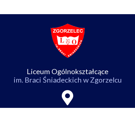
Liceum Ogólnokształcące
im. Braci Śniadeckich w Zgorzelcu
ul. Partyzantów 4,
59-900 Zgorzelec