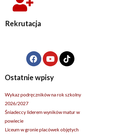
Rekrutacja
F
Y
T
Archiwa
a
o
i
c
u
k
e
t
t
Ostatnie wpisy
b
u
o
o
b
k
Wykaz podręczników na rok szkolny
o
e
2026/2027
k
Śniadeccy liderem wyników matur w
powiecie
Liceum w gronie placówek objętych