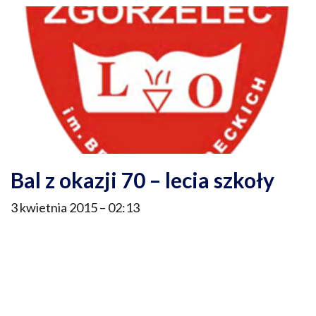
Bal z okazji 70 – lecia szkoły
3 kwietnia 2015
02:13
Szanowni Państwo, Absolwenci i Przyjaciele Liceum
Ogólnokształcącego im. Braci Śniadeckich w Zgorzelcu 16
października 2015 roku odbędą się uroczyste obchody 70 –
lecia istnienia naszej szkoły. Z tej okazji organizujemy Zjazd
Absolwentów LO. Po części oficjalnej zapraszamy na