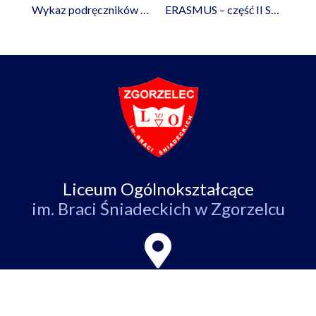
Wykaz podręczników na rok szkolny 2023/2024
ERASMUS – część II Szkolimy się w Granadzie! “Nauczyciel jako trener, mentor, coach”
Liceum Ogólnokształcące
im. Braci Śniadeckich w Zgorzelcu
ul. Partyzantów 4,
59-900 Zgorzelec