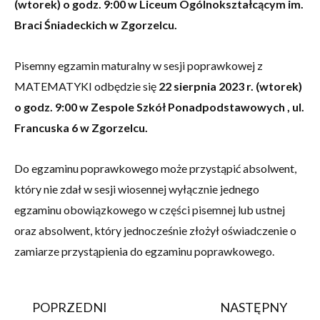
(wtorek) o godz. 9:00 w Liceum Ogólnokształcącym im.
Braci Śniadeckich w Zgorzelcu.
Pisemny egzamin maturalny w sesji poprawkowej z
MATEMATYKI odbędzie się
22 sierpnia 2023 r. (wtorek)
o godz. 9:00 w Zespole Szkół Ponadpodstawowych , ul.
Francuska 6 w Zgorzelcu.
Do egzaminu poprawkowego może przystąpić absolwent,
który nie zdał w sesji wiosennej wyłącznie jednego
egzaminu obowiązkowego w części pisemnej lub ustnej
oraz absolwent, który jednocześnie złożył oświadczenie o
zamiarze przystąpienia do egzaminu poprawkowego.
POPRZEDNI
NASTĘPNY
Prev
Na