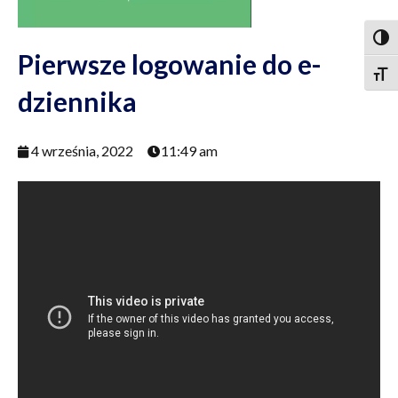
Togg
Pierwsze logowanie do e-
Togg
dziennika
4 września, 2022
11:49 am