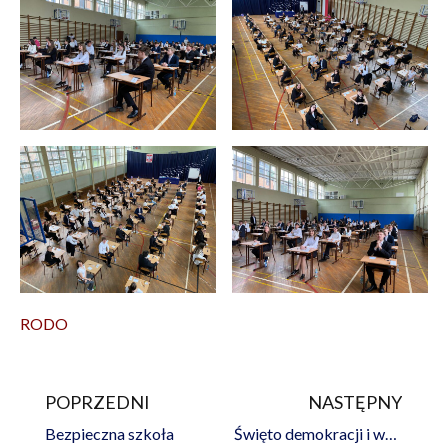
RODO
POPRZEDNI
NASTĘPNY
Prev
Na
Bezpieczna szkoła
Święto demokracji i wolności