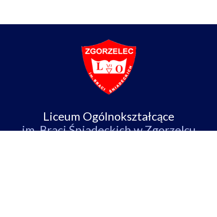
Liceum Ogólnokształcące
im. Braci Śniadeckich w Zgorzelcu
ul. Partyzantów 4,
59-900 Zgorzelec