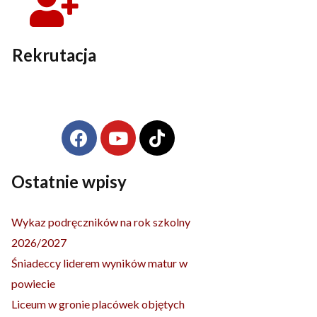
Rekrutacja
F
Y
T
Archiwa
a
o
i
c
u
k
e
t
t
Ostatnie wpisy
b
u
o
o
b
k
Wykaz podręczników na rok szkolny
o
e
2026/2027
k
Śniadeccy liderem wyników matur w
powiecie
Liceum w gronie placówek objętych