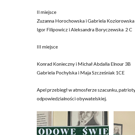
II miejsce
Zuzanna Horochowska i Gabriela Koziorowska
Igor Filipowicz i Aleksandra Boryczewska 2 C
III miejsce
Konrad Konieczny i Michał Abdalla Elnour 3B
Gabriela Pochylska i Maja Szcześniak 1CE
Apel przebiegł w atmosferze szacunku, patrioty
odpowiedzialności obywatelskiej.