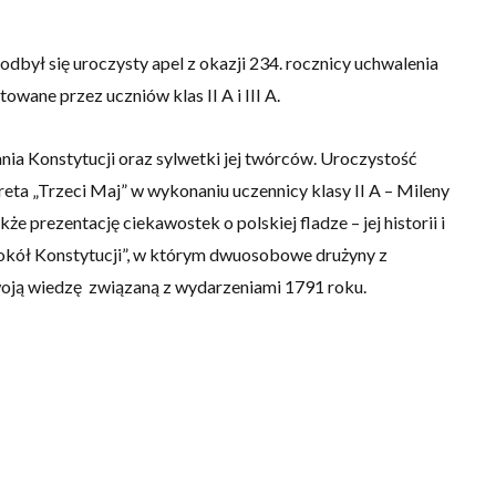
dbył się uroczysty apel z okazji 234. rocznicy uchwalenia
wane przez uczniów klas II A i III A.
nia Konstytucji oraz sylwetki jej twórców. Uroczystość
reta „Trzeci Maj” w wykonaniu uczennicy klasy II A – Mileny
prezentację ciekawostek o polskiej fladze – jej historii i
Wokół Konstytucji”, w którym dwuosobowe drużyny z
woją wiedzę związaną z wydarzeniami 1791 roku.