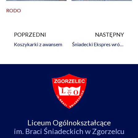
RODO
POPRZEDNI
NASTĘPNY
Prev
Na
Koszykarki z awansem
Śniadecki Ekspres wrócił na tory
Liceum Ogólnokształcące
im. Braci Śniadeckich w Zgorzelcu