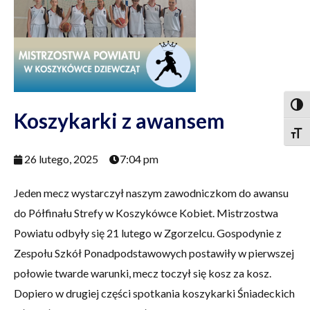
Togg
Koszykarki z awansem
Togg
26 lutego, 2025
7:04 pm
Jeden mecz wystarczył naszym zawodniczkom do awansu
do Półfinału Strefy w Koszykówce Kobiet. Mistrzostwa
Powiatu odbyły się 21 lutego w Zgorzelcu. Gospodynie z
Zespołu Szkół Ponadpodstawowych postawiły w pierwszej
połowie twarde warunki, mecz toczył się kosz za kosz.
Dopiero w drugiej części spotkania koszykarki Śniadeckich