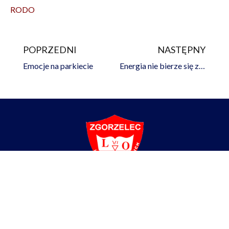
RODO
POPRZEDNI
NASTĘPNY
Prev
Na
Emocje na parkiecie
Energia nie bierze się znikąd
Liceum Ogólnokształcące
im. Braci Śniadeckich w Zgorzelcu