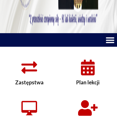
M
Zastępstwa
Plan lekcji