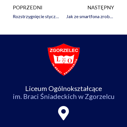
POPRZEDNI
NASTĘPNY
Prev
Na
Rozstrzygnięcie styczniowej edycji Konkursu Wiedzy o Literaturze Polskiej i Obcej
Jak ze smartfona zrobić przenośne laboratorium monitorujące stan naszego zdrowia ?
Liceum Ogólnokształcące
im. Braci Śniadeckich w Zgorzelcu