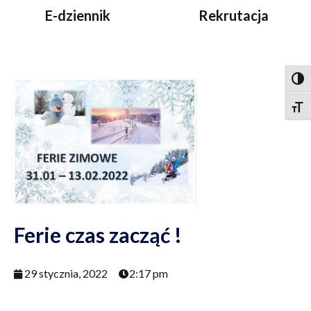
E-dziennik
Rekrutacja
Togg
Togg
Ferie czas zacząć !
29 stycznia, 2022
2:17 pm