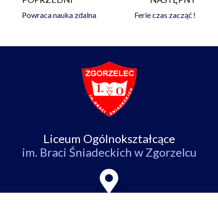
Prev
Na
Powraca nauka zdalna
Ferie czas zacząć !
Liceum Ogólnokształcące
im. Braci Śniadeckich w Zgorzelcu
ul. Partyzantów 4,