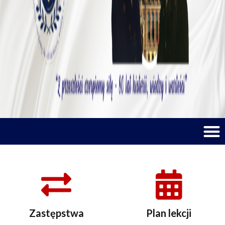
M
Zastępstwa
Plan lekcji