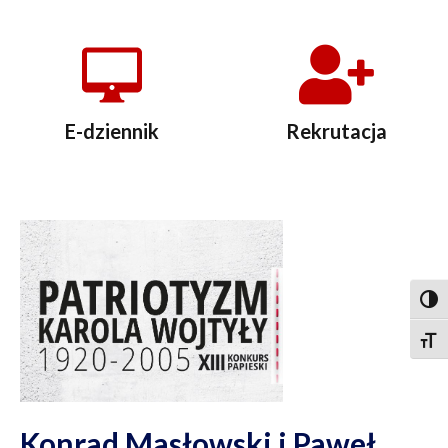
E-dziennik
Rekrutacja
Togg
Togg
Konrad Masłowski i Paweł