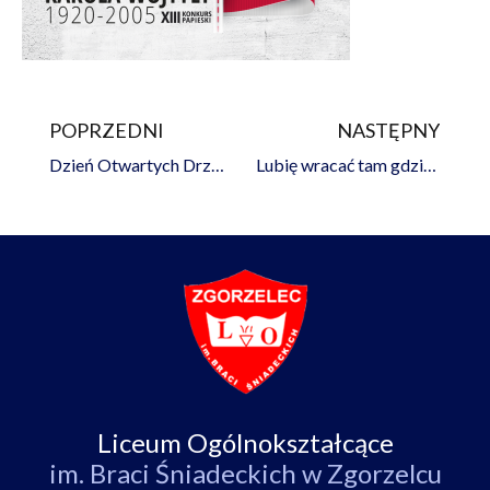
POPRZEDNI
NASTĘPNY
Prev
Na
Dzień Otwartych Drzwi – Śniadeccy Team dołącz do nas !
Lubię wracać tam gdzie byłem już… – jubileuszowy powrót Absolwentów do szkoły po 50 latach
Liceum Ogólnokształcące
im. Braci Śniadeckich w Zgorzelcu