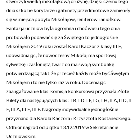
stworzyli wielką mikołajkową drużynę, dzięki czemu tego
dnia szkolne korytarze i gabinety przedmiotowe zamieniły
się w miejsca pobytu Mikołajów, reniferów i aniołków.
Fantazja uczniów była ogromna i choć wielu tego dnia
próbowało podawać się za Świętego to jednogłośnie
Mikołajem 2019 roku został Karol Kaczor z klasy III F,
udowadniając, że nowoczesny Mikołaj ma sportową
sylwetkę i zasłoniętą twarz co ma swoją symbolikę
potwierdzającą fakt, że przecież każdy może być Świętym
Mikołajem i to nie tylko raz w roku. Doceniając
zaangażowanie klas, komisja konkursowa przyznała Złote
Bilety dla następujących klas : I B, I D, I F, I G, I H, II A, II D, II
E, III A, III E, III F. Nagrody indywidualne jednogłośnie
przyznano dla Karola Kaczora i Krzysztofa Kostaneckiego.
Odbiór nagród od piątku 13.12.2019 w Sekretariacie
Uczniowskim.