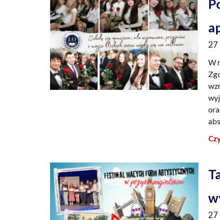
P
a
27
W m
Zgo
wzr
wyj
ora
abs
Czy
T
w
27