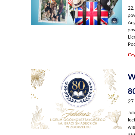
22.
pow
Ang
pow
Lic
Poc
Czy
W
8
27
Jub
lec
wie
nau