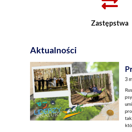
Zastępstwa
Aktualności
S
Pr
3 
Rus
psy
umi
pro
tak
któ