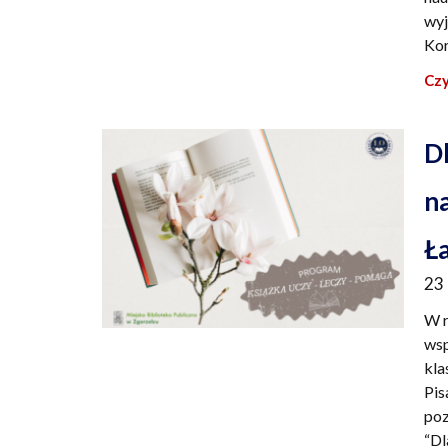
wyj
Kor
Czy
D
n
Ł
23
W r
wsp
kla
Pis
poz
“Dl