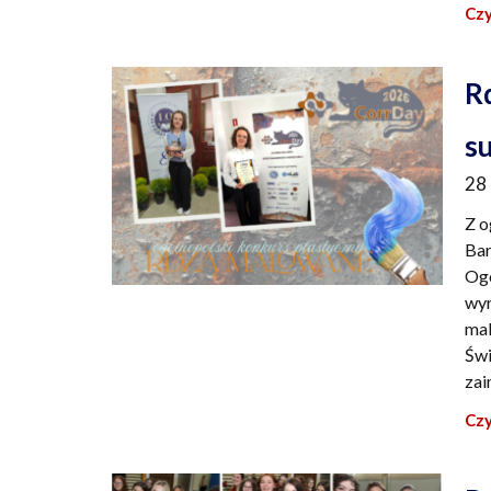
Czy
R
s
28
Z o
Bar
Ogó
wyr
mal
Świ
zai
Czy