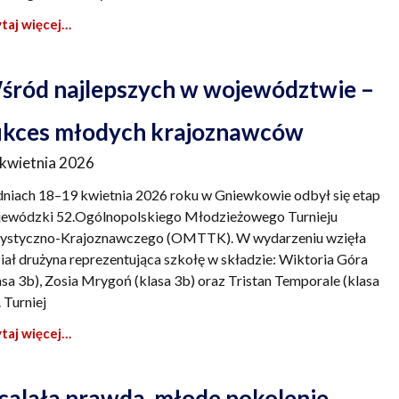
taj więcej…
śród najlepszych w województwie –
ukces młodych krajoznawców
 kwietnia 2026
niach 18–19 kwietnia 2026 roku w Gniewkowie odbył się etap
ewódzki 52.Ogólnopolskiego Młodzieżowego Turnieju
ystyczno-Krajoznawczego (OMTTK). W wydarzeniu wzięła
iał drużyna reprezentująca szkołę w składzie: Wiktoria Góra
asa 3b), Zosia Mrygoń (klasa 3b) oraz Tristan Temporale (klasa
. Turniej
taj więcej…
calała prawda, młode pokolenie