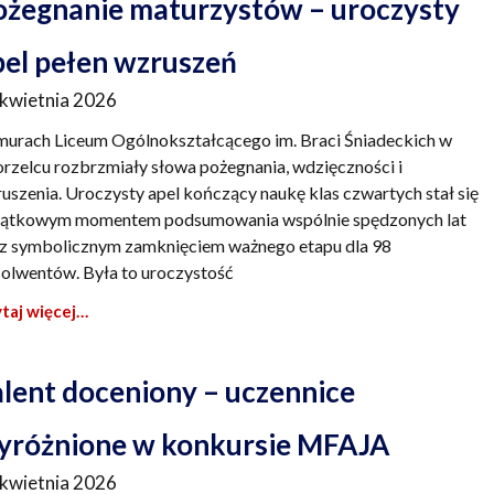
ożegnanie maturzystów – uroczysty
pel pełen wzruszeń
 kwietnia 2026
urach Liceum Ogólnokształcącego im. Braci Śniadeckich w
rzelcu rozbrzmiały słowa pożegnania, wdzięczności i
uszenia. Uroczysty apel kończący naukę klas czwartych stał się
ątkowym momentem podsumowania wspólnie spędzonych lat
z symbolicznym zamknięciem ważnego etapu dla 98
olwentów. Była to uroczystość
taj więcej…
alent doceniony – uczennice
yróżnione w konkursie MFAJA
 kwietnia 2026