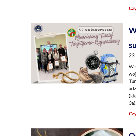
Czy
W
s
23
W d
woj
Tur
udz
(kl
3a)
Czy
O