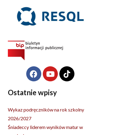
F
Y
T
Archiwa
a
o
i
c
u
k
e
t
t
Ostatnie wpisy
b
u
o
o
b
k
Wykaz podręczników na rok szkolny
o
e
2026/2027
k
Śniadeccy liderem wyników matur w