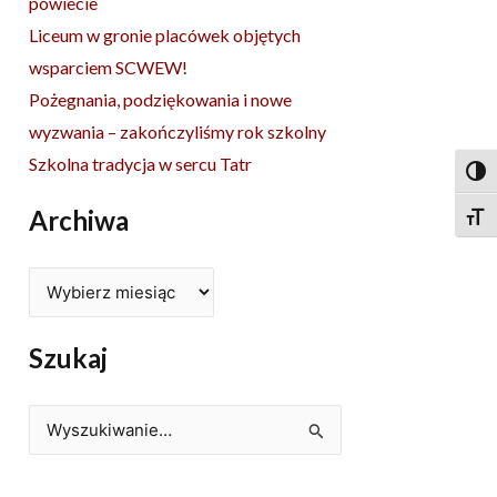
powiecie
Liceum w gronie placówek objętych
wsparciem SCWEW!
Pożegnania, podziękowania i nowe
wyzwania – zakończyliśmy rok szkolny
Szkolna tradycja w sercu Tatr
Togg
Archiwa
Togg
Szukaj
Szukaj
dla: