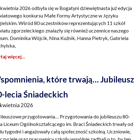
 kwietnia 2026 odbyła się w Bogatyni dziewiętnasta już edycja
iatowego konkursu Małe Formy Artystyczne w Języku
ielskim. Wśród 80 uczestników reprezentujących 11 szkół
iatu zgorzeleckiego znalazły się również uczennice naszego
eum. Dominika Wójcik, Nina Kuźnik, Hanna Pietryk, Gabriela
hylska,
taj więcej…
spomnienia, które trwają… Jubileusz
0-lecia Śniadeckich
 kwietnia 2026
ileuszowe przygotowania… Przygotowania do jubileuszu 80-
ia Liceum Ogólnokształcącego im. Braci Śniadeckich trwały od
lu tygodni i angażowały całą społeczność szkolną. Uczniowie,
czyciele oraz pracownicy szkoły wspólnie zadbali o to, by ten