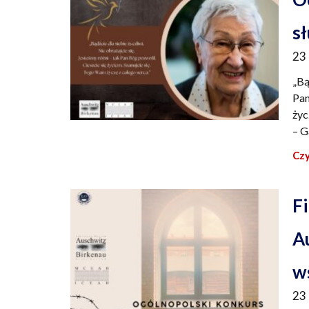
s
23
„Bą
Pan
życ
– G
Czy
F
A
w
23