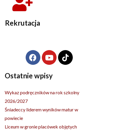
Rekrutacja
F
Y
T
Archiwa
a
o
i
c
u
k
e
t
t
Ostatnie wpisy
b
u
o
o
b
k
Wykaz podręczników na rok szkolny
o
e
2026/2027
k
Śniadeccy liderem wyników matur w
powiecie
Liceum w gronie placówek objętych