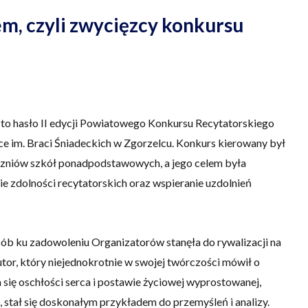
m, czyli zwycięzcy konkursu
o hasło II edycji Powiatowego Konkursu Recytatorskiego
 im. Braci Śniadeckich w Zgorzelcu. Konkurs kierowany był
czniów szkół ponadpodstawowych, a jego celem była
ie zdolności recytatorskich oraz wspieranie uzdolnień
sób ku zadowoleniu Organizatorów stanęła do rywalizacji na
utor, który niejednokrotnie w swojej twórczości mówił o
 się oschłości serca i postawie życiowej wyprostowanej,
 stał się doskonałym przykładem do przemyśleń i analizy.