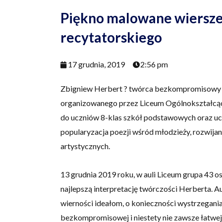
Piękno malowane wiersze
recytatorskiego
17 grudnia, 2019
2:56 pm
Zbigniew Herbert ? twórca bezkompromisowy t
organizowanego przez Liceum Ogólnokształcące
do uczniów 8-klas szkół podstawowych oraz u
popularyzacja poezji wśród młodzieży, rozwijan
artystycznych.
13 grudnia 2019 roku, w auli Liceum grupa 43 o
najlepszą interpretację twórczości Herberta. A
wierności ideałom, o konieczności wystrzegania
bezkompromisowej i niestety nie zawsze łatwej,