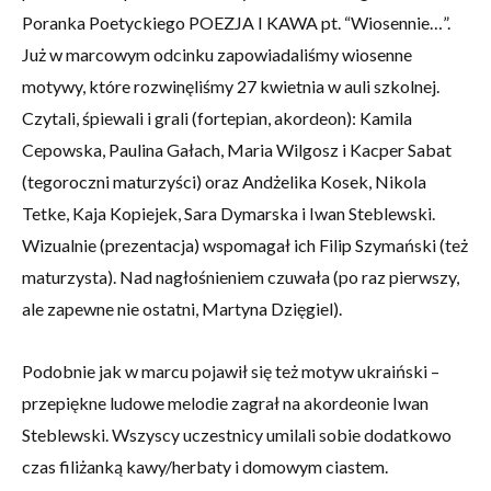
Poranka Poetyckiego POEZJA I KAWA pt. “Wiosennie…”.
Już w marcowym odcinku zapowiadaliśmy wiosenne
motywy, które rozwinęliśmy 27 kwietnia w auli szkolnej.
Czytali, śpiewali i grali (fortepian, akordeon): Kamila
Cepowska, Paulina Gałach, Maria Wilgosz i Kacper Sabat
(tegoroczni maturzyści) oraz Andżelika Kosek, Nikola
Tetke, Kaja Kopiejek, Sara Dymarska i Iwan Steblewski.
Wizualnie (prezentacja) wspomagał ich Filip Szymański (też
maturzysta). Nad nagłośnieniem czuwała (po raz pierwszy,
ale zapewne nie ostatni, Martyna Dzięgiel).
Podobnie jak w marcu pojawił się też motyw ukraiński –
przepiękne ludowe melodie zagrał na akordeonie Iwan
Steblewski. Wszyscy uczestnicy umilali sobie dodatkowo
czas filiżanką kawy/herbaty i domowym ciastem.