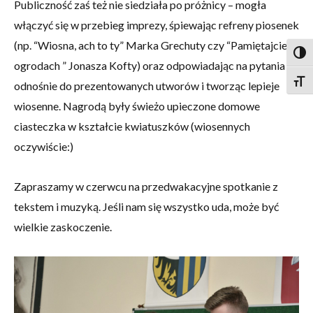
Publiczność zaś też nie siedziała po próżnicy – mogła
włączyć się w przebieg imprezy, śpiewając refreny piosenek
(np. “Wiosna, ach to ty” Marka Grechuty czy “Pamiętajcie o
Togg
ogrodach ” Jonasza Kofty) oraz odpowiadając na pytania
Togg
odnośnie do prezentowanych utworów i tworząc lepieje
wiosenne. Nagrodą były świeżo upieczone domowe
ciasteczka w kształcie kwiatuszków (wiosennych
oczywiście:)
Zapraszamy w czerwcu na przedwakacyjne spotkanie z
tekstem i muzyką. Jeśli nam się wszystko uda, może być
wielkie zaskoczenie.