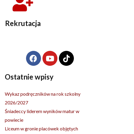
Rekrutacja
F
Y
T
Archiwa
a
o
i
c
u
k
e
t
t
Ostatnie wpisy
b
u
o
o
b
k
Wykaz podręczników na rok szkolny
o
e
2026/2027
k
Śniadeccy liderem wyników matur w
powiecie
Liceum w gronie placówek objętych