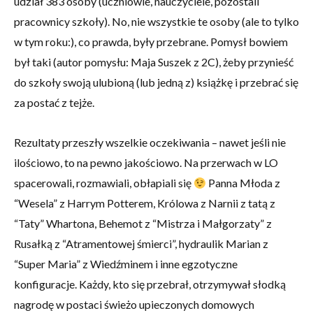
udział 383 osoby (uczniowie, nauczyciele, pozostali
pracownicy szkoły). No, nie wszystkie te osoby (ale to tylko
w tym roku:), co prawda, były przebrane. Pomysł bowiem
był taki (autor pomysłu: Maja Suszek z 2C), żeby przynieść
do szkoły swoją ulubioną (lub jedną z) książkę i przebrać się
za postać z tejże.
Rezultaty przeszły wszelkie oczekiwania – nawet jeśli nie
ilościowo, to na pewno jakościowo. Na przerwach w LO
spacerowali, rozmawiali, obłapiali się
Panna Młoda z
“Wesela” z Harrym Potterem, Królowa z Narnii z tatą z
“Taty” Whartona, Behemot z “Mistrza i Małgorzaty” z
Rusałką z “Atramentowej śmierci”, hydraulik Marian z
“Super Maria” z Wiedźminem i inne egzotyczne
konfiguracje. Każdy, kto się przebrał, otrzymywał słodką
nagrodę w postaci świeżo upieczonych domowych