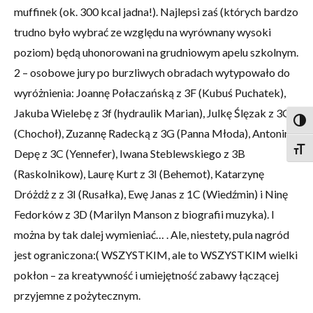
muffinek (ok. 300 kcal jadna!). Najlepsi zaś (których bardzo
trudno było wybrać ze względu na wyrównany wysoki
poziom) będą uhonorowani na grudniowym apelu szkolnym.
2 – osobowe jury po burzliwych obradach wytypowało do
wyróżnienia: Joannę Połaczańską z 3F (Kubuś Puchatek),
Jakuba Wielebę z 3f (hydraulik Marian), Julkę Ślęzak z 3G
Togg
(Chochoł), Zuzannę Radecką z 3G (Panna Młoda), Antoninę
Togg
Depę z 3C (Yennefer), Iwana Steblewskiego z 3B
(Raskolnikow), Laurę Kurt z 3I (Behemot), Katarzynę
Dróżdż z z 3I (Rusałka), Ewę Janas z 1C (Wiedźmin) i Ninę
Fedorków z 3D (Marilyn Manson z biografii muzyka). I
można by tak dalej wymieniać… . Ale, niestety, pula nagród
jest ograniczona:( WSZYSTKIM, ale to WSZYSTKIM wielki
pokłon – za kreatywność i umiejętność zabawy łączącej
przyjemne z pożytecznym.