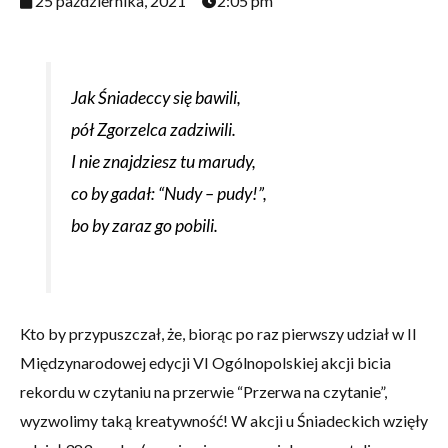
25 października, 2021
2:05 pm
Jak Śniadeccy się bawili,
pół Zgorzelca zadziwili.
I nie znajdziesz tu marudy,
co by gadał: “Nudy – pudy!”,
bo by zaraz go pobili.
Kto by przypuszczał, że, biorąc po raz pierwszy udział w II
Międzynarodowej edycji VI Ogólnopolskiej akcji bicia
rekordu w czytaniu na przerwie “Przerwa na czytanie”,
wyzwolimy taką kreatywność! W akcji u Śniadeckich wzięły