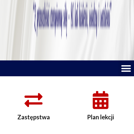
M
Zastępstwa
Plan lekcji