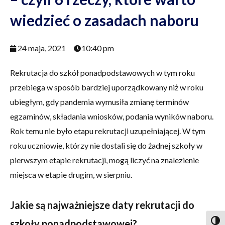
wiedzieć o zasadach naboru
24 maja, 2021
10:40 pm
Rekrutacja do szkół ponadpodstawowych w tym roku
przebiega w sposób bardziej uporządkowany niż w roku
ubiegłym, gdy pandemia wymusiła zmianę terminów
egzaminów, składania wniosków, podania wyników naboru.
Rok temu nie było etapu rekrutacji uzupełniającej. W tym
roku uczniowie, którzy nie dostali się do żadnej szkoły w
pierwszym etapie rekrutacji, mogą liczyć na znalezienie
miejsca w etapie drugim, w sierpniu.
Jakie są najważniejsze daty rekrutacji do
szkoły ponadpodstawowej?
Togg