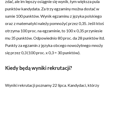
zdać, ale im lepszy osiągnie się wynik, tym większa pula
punktów kandydata. Za trzy egzaminy można dostać w
sumie 100 punktów. Wynik egzaminu z języka polskiego
oraz z matematyki należy pomnożyć przez 0,35. Jeśli ktoś
otrzyma 100 proc. na egzaminie, to 100 x 0,35 przyniesie
mu 35 punktów. Odpowiednio 80 proc. da 28 punktów itd.
Punkty za egzamin z języka obcego nowożytnego mnoży
się przez 0,3 (100 proc. x 0,3 = 30 punktów).
Kiedy będą wyniki rekrutacji?
Wyniki rekrutacji poznamy 22 lipca. Kandydaci, którzy
zostali zakwalifikowani do wybranych klas muszą
potwierdzić wolę uczenia się w danym oddziale. Należy to
zrobić między 23 a 30 lipca poprzez złożenie w nowej