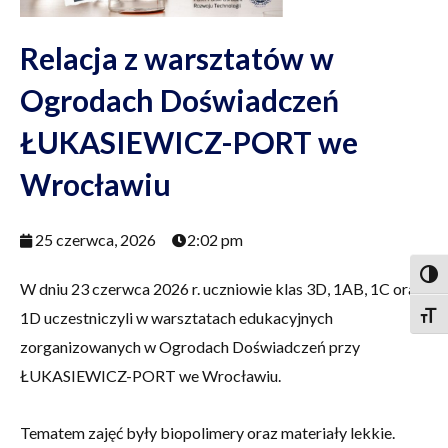
Relacja z warsztatów w
Ogrodach Doświadczeń
ŁUKASIEWICZ-PORT we
Wrocławiu
25 czerwca, 2026
2:02 pm
Togg
W dniu 23 czerwca 2026 r. uczniowie klas 3D, 1AB, 1C oraz
1D uczestniczyli w warsztatach edukacyjnych
Togg
zorganizowanych w Ogrodach Doświadczeń przy
ŁUKASIEWICZ-PORT we Wrocławiu.
Tematem zajęć były biopolimery oraz materiały lekkie.