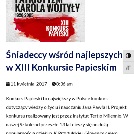
Śniadeccy wśród najlepszych
Togg
w XIII Konkursie Papieskim
Togg
11 kwietnia, 2017
8:36 am
Konkurs Papieski to największy w Polsce konkurs
dotyczący wiedzy o życiu i nauczaniu Jana Pawła II. Projekt
konkursu realizowany jest przez Instytut Tertio Milennio. W
naszej Szkole od przeszło 13 lat cieszy się on dużą
popularnością dzięki p. K.Przytulskiej. Głównym celem