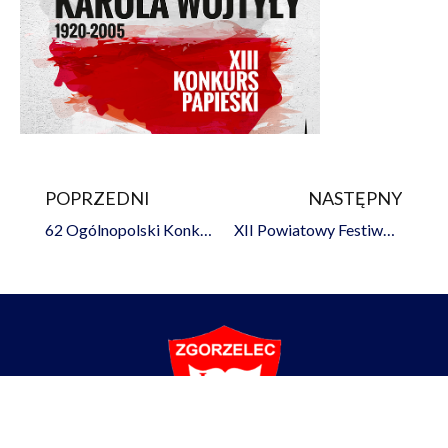
POPRZEDNI
NASTĘPNY
Prev
Na
62 Ogólnopolski Konkurs Recytatorski – etap rejonowy
XII Powiatowy Festiwal Małych Form Artystycznych w języku angielskim