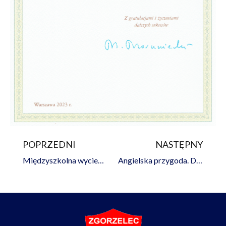
POPRZEDNI
NASTĘPNY
Prev
Na
Międzyszkolna wycieczka do Londynu
Angielska przygoda. Dzień 2