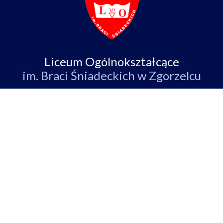
Liceum Ogólnokształcące
im. Braci Śniadeckich w Zgorzelcu
ul. Partyzantów 4,
59-900 Zgorzelec
tel/fax:
+48 75 77 52 512