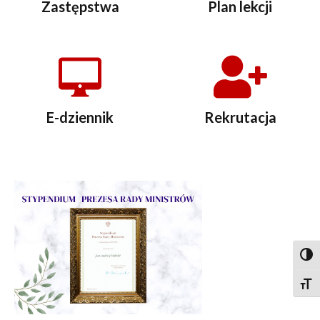
Zastępstwa
Plan lekcji
E-dziennik
Rekrutacja
Togg
Togg