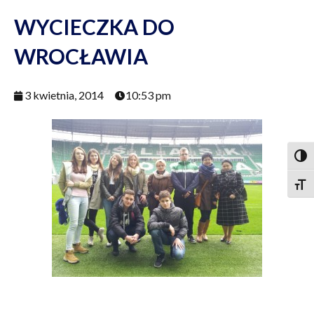
WYCIECZKA DO
WROCŁAWIA
3 kwietnia, 2014
10:53 pm
Togg
Togg