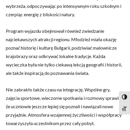
wybrzeża, odpoczywając po intensywnym roku szkolnym i
czerpiąc energię z bliskości natury.
Program wyjazdu obejmował również zwiedzanie
najciekawszych atrakcji regionu. Młodzież miała okazję
poznać historię i kulturę Bułgarii, podziwiać malownicze
krajobrazy oraz odkrywać lokalne tradycje. Każda
wycieczka była nie tylko ciekawą lekcją geografii i historii,
ale także inspiracją do poznawania świata.
Nie zabrakło także czasu na integrację. Wspólne gry,
zajęcia sportowe, wieczorne spotkania i rozmowy sprawiły,
Togg
że uczniowie jeszcze lepiej się poznali i nawiązali nowe
Togg
przyjaźnie. Atmosfera wzajemnej życzliwości i współpracy
towarzyszyła uczestnikom przez cały pobyt.