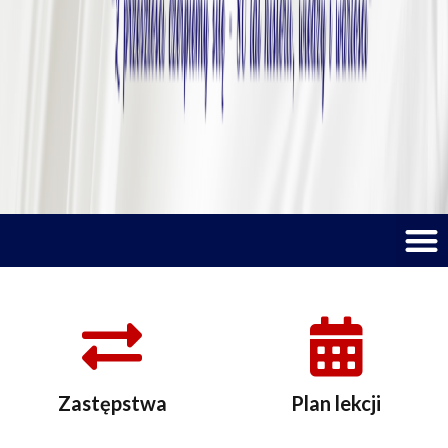
M
Zastępstwa
Plan lekcji