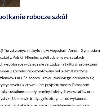
otkanie robocze szkół
cji Turystycznych odbyło się w Augustum- Annen- Gymnasium
szkół z Polski i Niemiec wzięli udział w warsztatach
ch współpracę w dziedzinie zarządzania kulturą i projektami
ksonii. Zgorzelec reprezentowany był przez Katarzynę
członków UAT Śniadeccy Travel. Równolegle odbywało się
rystycznych z kierownikiem projektu panem Tomaszem
także ustalone zostały terminy kolejnych warsztatów oraz
ystyki. Uczniowie tradycyjnie otrzymali do wykonania
 w swoich szkołach przy wsparciu opiekunów i mentorów.