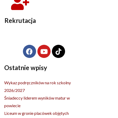
Rekrutacja
F
Y
T
Archiwa
a
o
i
c
u
k
e
t
t
Ostatnie wpisy
b
u
o
o
b
k
Wykaz podręczników na rok szkolny
o
e
2026/2027
k
Śniadeccy liderem wyników matur w
powiecie
Liceum w gronie placówek objętych