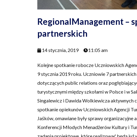
RegionalManagement – sp
partnerskich
14 stycznia, 2019
11:05 am
Kolejne spotkanie robocze Uczniowskich Agen
9 stycznia 2019 roku. Uczniowie 7 partnerskich 
dotyczących public relations oraz pogłębiający
turystycznymi między szkołami w Polsce i w Sa
Singalewicz i Dawida Wolkiewicza aktywnych 
spotkanie opiekunów Uczniowskich Agencji Tu
Jaśków, omawiane były sprawy organizacyjne a 
Konferencji Młodych Menadżerów Kultury i Tur
zadania projektowe, które realizować będą już