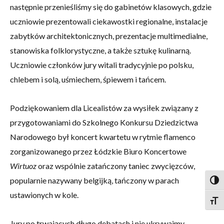
następnie przenieśliśmy się do gabinetów klasowych, gdzie
uczniowie prezentowali ciekawostki regionalne, instalacje
zabytków architektonicznych, prezentacje multimedialne,
stanowiska folklorystyczne, a także sztukę kulinarną.
Uczniowie członków jury witali tradycyjnie po polsku,
chlebem i solą, uśmiechem, śpiewem i tańcem.
Podziękowaniem dla Licealistów za wysiłek związany z
przygotowaniami do Szkolnego Konkursu Dziedzictwa
Narodowego był koncert kwartetu w rytmie flamenco
zorganizowanego przez Łódzkie Biuro Koncertowe
Wirtuoz
oraz wspólnie zatańczony taniec zwycięzców,
popularnie nazywany belgijką, tańczony w parach
Togg
ustawionych w kole.
Togg
Jury po trwających długo debatach i nie ukrywajmy