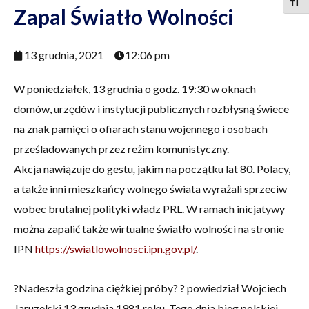
Togg
Zapal Światło Wolności
13 grudnia, 2021
12:06 pm
W poniedziałek, 13 grudnia o godz. 19:30 w oknach
domów, urzędów i instytucji publicznych rozbłysną świece
na znak pamięci o ofiarach stanu wojennego i osobach
prześladowanych przez reżim komunistyczny.
Akcja nawiązuje do gestu
,
jakim na początku lat 80. Polacy,
a także inni mieszkańcy wolnego świata wyrażali sprzeciw
wobec brutalnej polityki władz PRL. W ramach inicjatywy
można zapalić także wirtualne światło wolności na stronie
IPN
https://swiatlowolnosci.ipn.gov.pl/
.
?Nadeszła godzina ciężkiej próby? ? powiedział Wojciech
Jaruzelski 13 grudnia 1981 roku. Tego dnia bieg polskiej