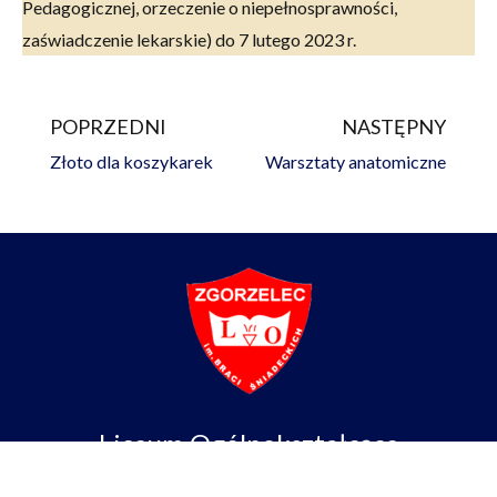
Pedagogicznej, orzeczenie o niepełnosprawności,
zaświadczenie lekarskie) do 7 lutego 2023 r.
POPRZEDNI
NASTĘPNY
Prev
Na
Złoto dla koszykarek
Warsztaty anatomiczne
Liceum Ogólnokształcące
im. Braci Śniadeckich w Zgorzelcu